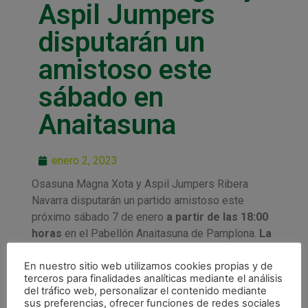
Aspil Jumpers
disputarán un
amistoso este
sábado en
Anaitasuna
enero 2, 2023
Osasuna Magna Xota y Aspil Jumpers Ribera
Navarra disputarán un partido amistoso este
próximo sábado 7 de enero
a partir de las 18:00
horas
en el Pabellón Anaitasuna de Pamplona.
La
entrada será libre hasta completar aforo.
En nuestro sitio web utilizamos cookies propias y de
Será un derbi que servirá a ambos equipos para
terceros para finalidades analíticas mediante el análisis
del tráfico web, personalizar el contenido mediante
preparar la vuelta a la competición oficial, que en el
sus preferencias, ofrecer funciones de redes sociales