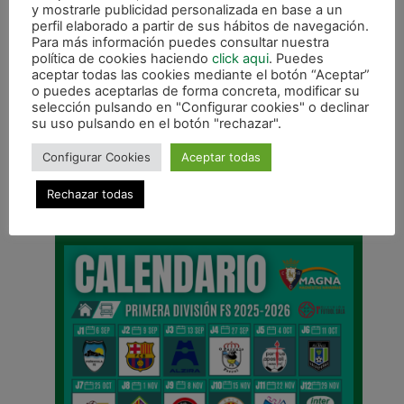
caso de los nuestros, tendrá lugar el viernes 13 en
y mostrarle publicidad personalizada en base a un
Anaitasuna recibiendo al UMA Antequera desde
perfil elaborado a partir de sus hábitos de navegación.
Para más información puedes consultar nuestra
las 20:00 horas.
política de cookies haciendo
click aqui
. Puedes
aceptar todas las cookies mediante el botón “Aceptar”
o puedes aceptarlas de forma concreta, modificar su
selección pulsando en "Configurar cookies" o declinar
su uso pulsando en el botón "rechazar".
Configurar Cookies
Aceptar todas
ANTERIOR
SIGUIENTE
El palo evitó que el Tercera sumase ante Kirol Sport
Regreso a los entrenamientos con carga progresiva de trabajo
Rechazar todas
CALENDARIO DE LIGA