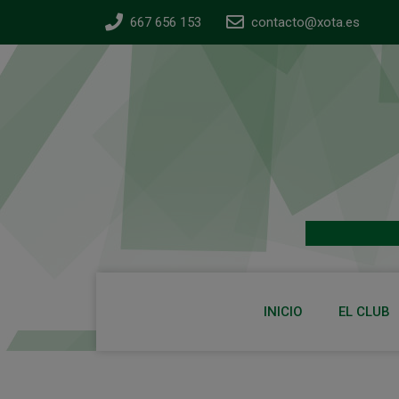
667 656 153
contacto@xota.es
INICIO
EL CLUB