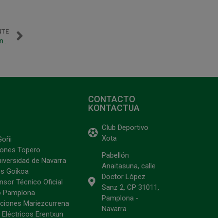
NTE
«Una vez hemos encauzado el partido, todo ha parecido un poco más sencillo»
CONTACTO
KONTACTUA
Club Deportivo
Xota
Goñi
ciones Topero
Pabellón
niversidad de Navarra
Anaitasuna, calle
s Goikoa
Doctor López
sor Técnico Oficial
Sanz 2, CP 31011,
o Pamplona
Pamplona -
ciones Mariezcurrena
Navarra
 Eléctricos Erentxun