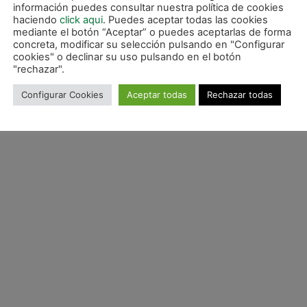
información puedes consultar nuestra política de cookies
haciendo
click aqui
. Puedes aceptar todas las cookies
el Xota, formados en la base del club de Irurtzun y que ahora se
mediante el botón “Aceptar” o puedes aceptarlas de forma
concreta, modificar su selección pulsando en "Configurar
cookies" o declinar su uso pulsando en el botón
, titular en esta ocasión y que en los últimos minutos, cuando e
"rechazar".
ortero murciano saltó a la pista para detener un doble penalti.
Configurar Cookies
Aceptar todas
Rechazar todas
ival, el cual saldrá de la eliminatoria entre Vulcanizados Ruiz Ta