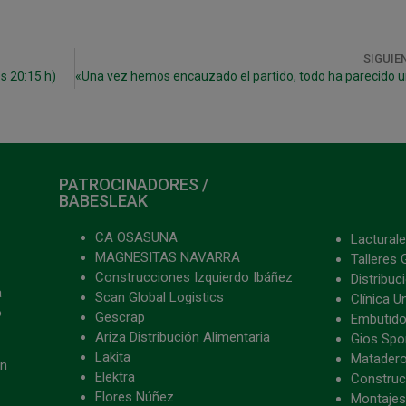
SIGUIE
s 20:15 h)
PATROCINADORES /
BABESLEAK
CA OSASUNA
Lacturale
MAGNESITAS NAVARRA
Talleres 
Construcciones Izquierdo Ibáñez
Distribu
a
Scan Global Logistics
Clínica U
o
Gescrap
Embutido
Ariza Distribución Alimentaria
Gios Spon
Lakita
Matader
ón
Elektra
Construc
Flores Núñez
Montajes