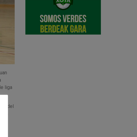
Juan
a
e liga
sta del
n la
ron
n