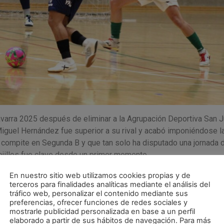
avarra 2025 después de eliminar a la Agrupación Deportiva San 
Miguel Hernández fue superior a su rival y acabó imponiéndose l
 compite en Segunda B y que tan solo ha disputado una jornada d
rojillos fue clave desde un primer momento.
s en lo que ya es un clásico de este inicio de temporada. Una fie
En nuestro sitio web utilizamos cookies propias y de
terceros para finalidades analíticas mediante el análisis del
agonismo un nutrido número de jugadores de la cantera. No solo e
tráfico web, personalizar el contenido mediante sus
s de ellos vieron portería. Aimar Iraurgi y Oier Amezgaray anota
preferencias, ofrecer funciones de redes sociales y
len Fernández y Mikel Ansó, este último en la portería, tambié
mostrarle publicidad personalizada en base a un perfil
elaborado a partir de sus hábitos de navegación. Para más