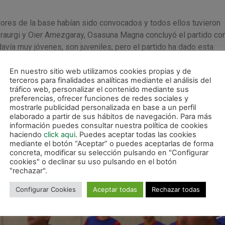
dores de la base habían sido convocados y todos ellos tuvieron
raurgi y Oier Amezgaray, Osasuna Magna concluyó el partido co
davía muy jóvenes, son juveniles, pero el partido ha dado esta
evan con nosotros durante toda la pretemporada entrenando y dá
un premio totalmente justo. Nadie les ha regalado nada y hay q
En nuestro sitio web utilizamos cookies propias y de
terceros para finalidades analíticas mediante el análisis del
a todavía por delante. Están dando pasitos, tienen calidad y est
tráfico web, personalizar el contenido mediante sus
preferencias, ofrecer funciones de redes sociales y
mostrarle publicidad personalizada en base a un perfil
nta el parón de liga, por lo que pueden descansar tras dos mes
elaborado a partir de sus hábitos de navegación. Para más
información puedes consultar nuestra política de cookies
que de liga: «Hay que recuperar tanto física como mentalmente. 
haciendo
click aqui
. Puedes aceptar todas las cookies
ha juntado con estas tres primeras jornada de liga y ahora la Co
mediante el botón “Aceptar” o puedes aceptarlas de forma
de aire. Se lo vamos a intentar dar en estos días».
concreta, modificar su selección pulsando en "Configurar
cookies" o declinar su uso pulsando en el botón
"rechazar".
Configurar Cookies
Aceptar todas
Rechazar todas