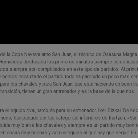
 de la Copa Navarra ante San Juan, el técnico de Osasuna Magna
el Hernández destacaba los primeros minutos siempre complicado
tos siempre son complicados en este tipo de partidos. Al princ
 hemos encauzado el partido todo ha parecido un poco más senc
para los chavales y para San Juan, que está haciendo un buen tr
transición, tienen un gran entrenador y es la base de la que nos
a el equipo rival, también para su entrenador, Iker Bizkai. De hec
ente han pasado por las categorías inferiores de Irurtzun: «San
 cuida muy bien a los chavales y siempre es un partido muy bonit
ienen cosas muy buenas y son un equipo al que hay que seguir. En 