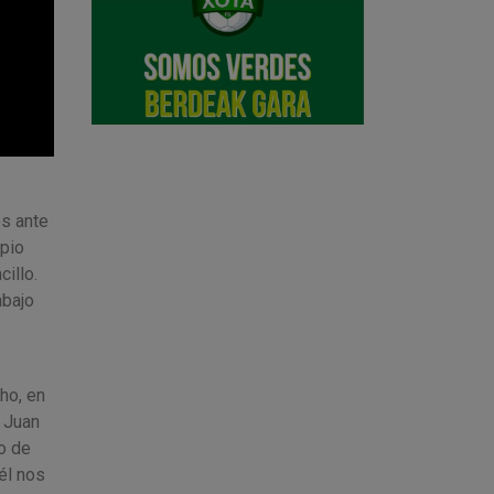
s ante
ipio
illo.
abajo
ho, en
 Juan
o de
él nos