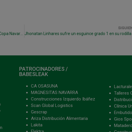
SIGUIE
Osasuna Magna ya espera rival en la final de la Copa Navarra tras vencer en San Juan
PATROCINADORES /
BABESLEAK
CA OSASUNA
Lacturale
MAGNESITAS NAVARRA
Talleres 
Construcciones Izquierdo Ibáñez
Distribu
a
Scan Global Logistics
Clínica U
o
Gescrap
Embutido
Ariza Distribución Alimentaria
Gios Spon
Lakita
Matader
ón
Elektra
Construc