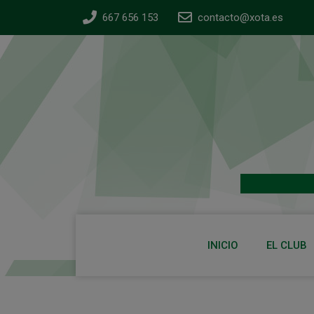
667 656 153
contacto@xota.es
INICIO
EL CLUB