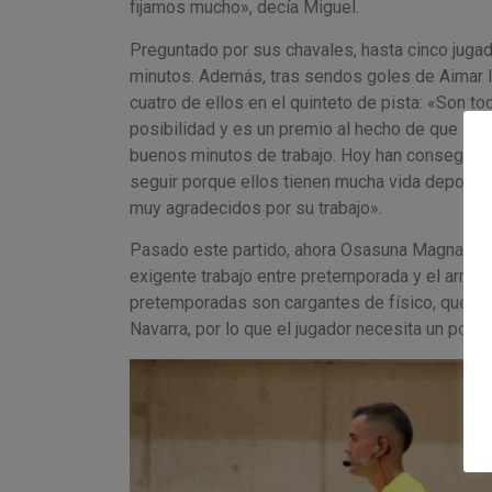
fijamos mucho», decía Miguel.
Preguntado por sus chavales, hasta cinco juga
minutos. Además, tras sendos goles de Aimar I
cuatro de ellos en el quinteto de pista: «Son to
posibilidad y es un premio al hecho de que ll
buenos minutos de trabajo. Hoy han conseguido 
seguir porque ellos tienen mucha vida deportiv
muy agradecidos por su trabajo».
Pasado este partido, ahora Osasuna Magna afro
exigente trabajo entre pretemporada y el arran
pretemporadas son cargantes de físico, que se 
Navarra, por lo que el jugador necesita un poco 