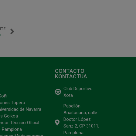
NTE
Jhonatan Linhares sufre un esguince grado 1 en su rodilla izquierda
CONTACTO
KONTACTUA
Club Deportivo
Xota
Goñi
ciones Topero
Pabellón
niversidad de Navarra
Anaitasuna, calle
s Goikoa
Doctor López
sor Técnico Oficial
Sanz 2, CP 31011,
o Pamplona
Pamplona -
ciones Mariezcurrena