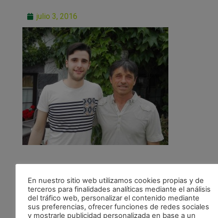
julio 3, 2016
En nuestro sitio web utilizamos cookies propias y de
terceros para finalidades analíticas mediante el análisis
del tráfico web, personalizar el contenido mediante
ANTERIOR
sus preferencias, ofrecer funciones de redes sociales
Otra renovación: Asier Llamas amplía un año su contrato.
y mostrarle publicidad personalizada en base a un