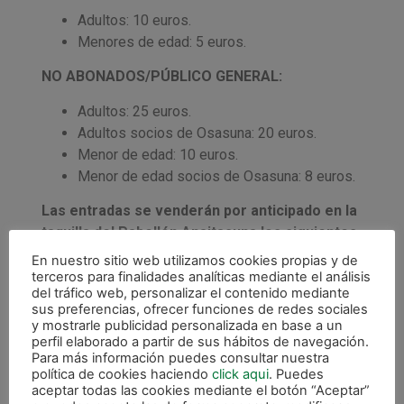
Adultos: 10 euros.
Menores de edad: 5 euros.
NO ABONADOS/PÚBLICO GENERAL:
Adultos: 25 euros.
Adultos socios de Osasuna: 20 euros.
Menor de edad: 10 euros.
Menor de edad socios de Osasuna: 8 euros.
Las entradas se venderán por anticipado en la
taquilla del Pabellón Anaitasuna los siguientes
días:
En nuestro sitio web utilizamos cookies propias y de
terceros para finalidades analíticas mediante el análisis
Lunes 5 de diciembre de 10:00 a 13:00 y de
del tráfico web, personalizar el contenido mediante
sus preferencias, ofrecer funciones de redes sociales
17:00 a 20:00 horas.
y mostrarle publicidad personalizada en base a un
Martes 6 de diciembre a partir de las 17:00
perfil elaborado a partir de sus hábitos de navegación.
horas.
Para más información puedes consultar nuestra
política de cookies haciendo
click aqui
. Puedes
aceptar todas las cookies mediante el botón “Aceptar”