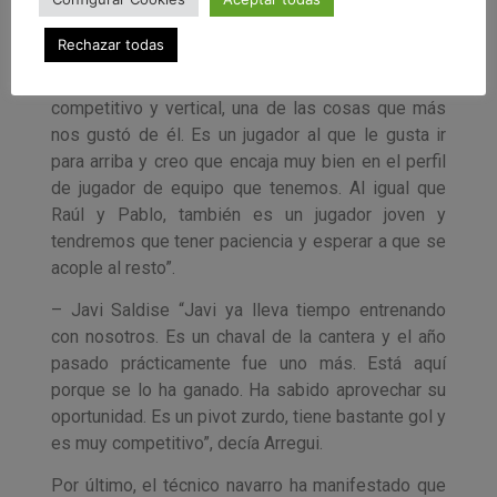
Rechazar todas
– Samuel Carrillo: “Es un ala pivot, rápido, muy
competitivo y vertical, una de las cosas que más
nos gustó de él. Es un jugador al que le gusta ir
para arriba y creo que encaja muy bien en el perfil
de jugador de equipo que tenemos. Al igual que
Raúl y Pablo, también es un jugador joven y
tendremos que tener paciencia y esperar a que se
acople al resto”.
– Javi Saldise “Javi ya lleva tiempo entrenando
con nosotros. Es un chaval de la cantera y el año
pasado prácticamente fue uno más. Está aquí
porque se lo ha ganado. Ha sabido aprovechar su
oportunidad. Es un pivot zurdo, tiene bastante gol y
es muy competitivo”, decía Arregui.
Por último, el técnico navarro ha manifestado que