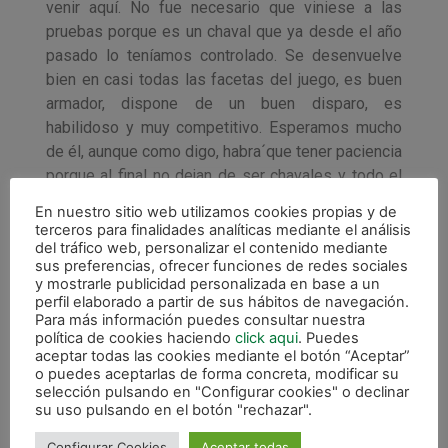
venir aquí. No fue necesario que viniese a las
pruebas porque es un chaval que ya desde el año
pasado lo teníamos controlado. Se desenvuelve
bien en casi todas las facetas del juego, es buen
armador, dispone de un buen disparo, es
habilidoso y muy competitivo. Esperamos mucho
de él, aunque como digo, habra´que tener paciencia
porque al final no dejan de ser chavales y todo el
mundo tiene que equivocarse antes de hacer las
En nuestro sitio web utilizamos cookies propias y de
cosas bien”.
terceros para finalidades analíticas mediante el análisis
del tráfico web, personalizar el contenido mediante
sus preferencias, ofrecer funciones de redes sociales
y mostrarle publicidad personalizada en base a un
perfil elaborado a partir de sus hábitos de navegación.
Para más información puedes consultar nuestra
política de cookies haciendo
click aqui
. Puedes
aceptar todas las cookies mediante el botón “Aceptar”
o puedes aceptarlas de forma concreta, modificar su
selección pulsando en "Configurar cookies" o declinar
su uso pulsando en el botón "rechazar".
Configurar Cookies
Aceptar todas