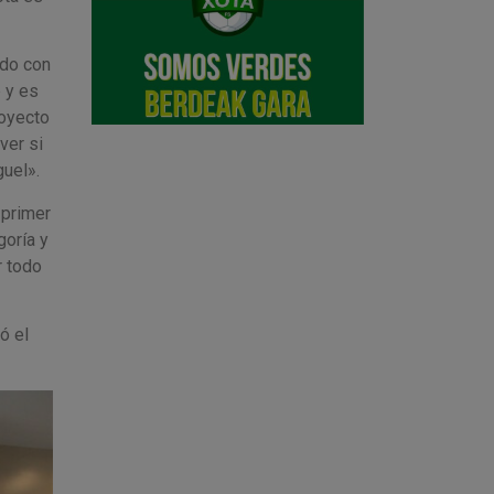
ado con
 y es
royecto
ver si
guel».
 primer
goría y
r todo
ó el