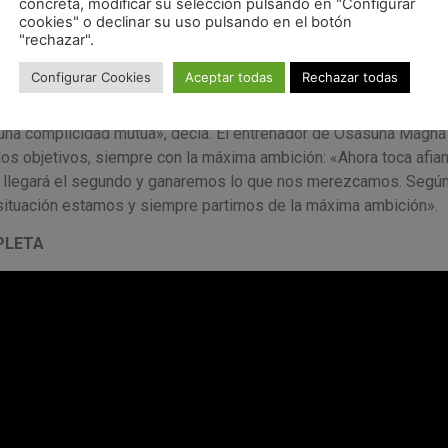
concreta, modificar su selección pulsando en "Configurar
cookies" o declinar su uso pulsando en el botón
de preguntas, Miguel Hernández valoraba el inicio de la pretempo
"rechazar".
ia adelante: «Desde el primer momento hemos dicho que hay que 
Configurar Cookies
Aceptar todas
Rechazar todas
a forma de jugar, el modelo de juego, que ellos vayan cogiendo 
ntro como fuera de la pista. También nosotros los que estábamo
s una complicidad mutua», decía. El entrenador de Osasuna Magna
los objetivos, siempre con la máxima ambición: «Ahora toca afian
go llegará el segundo y ganaremos lo que nos merezcamos. Segú
ituación estamos y siempre partimos de la máxima ambición».
PLETA