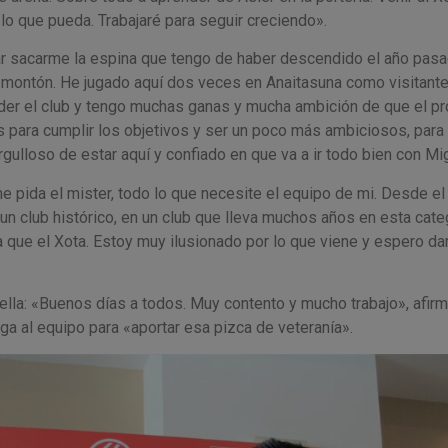
 lo que pueda. Trabajaré para seguir creciendo».
ntar sacarme la espina que tengo de haber descendido el año pas
n montón. He jugado aquí dos veces en Anaitasuna como visitante
der el club y tengo muchas ganas y mucha ambición de que el p
s para cumplir los objetivos y ser un poco más ambiciosos, para 
ulloso de estar aquí y confiado en que va a ir todo bien con Mi
e pida el mister, todo lo que necesite el equipo de mi. Desde el
n club histórico, en un club que lleva muchos años en esta cate
que el Xota. Estoy muy ilusionado por lo que viene y espero da
lla: «Buenos días a todos. Muy contento y mucho trabajo», afirm
ga al equipo para «aportar esa pizca de veteranía».