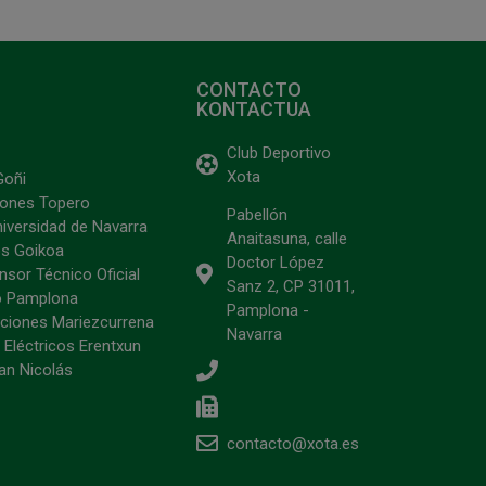
CONTACTO
KONTACTUA
Club Deportivo
Xota
Goñi
ciones Topero
Pabellón
niversidad de Navarra
Anaitasuna, calle
s Goikoa
Doctor López
sor Técnico Oficial
Sanz 2, CP 31011,
o Pamplona
Pamplona -
ciones Mariezcurrena
Navarra
 Eléctricos Erentxun
an Nicolás
contacto@xota.es