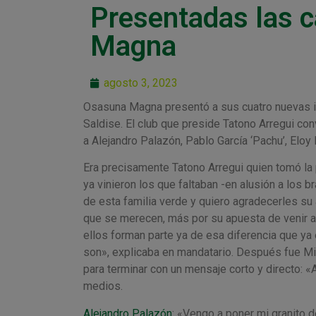
Presentadas las 
Magna
agosto 3, 2023
Osasuna Magna presentó a sus cuatro nuevas i
Saldise. El club que preside Tatono Arregui co
a Alejandro Palazón, Pablo García ‘Pachu’, Eloy
Era precisamente Tatono Arregui quien tomó la p
ya vinieron los que faltaban -en alusión a los b
de esta familia verde y quiero agradecerles su
que se merecen, más por su apuesta de venir a 
ellos forman parte ya de esa diferencia que y
son», explicaba en mandatario. Después fue Mi
para terminar con un mensaje corto y directo: «A
medios.
Alejandro Palazón
: «Vengo a poner mi granito d