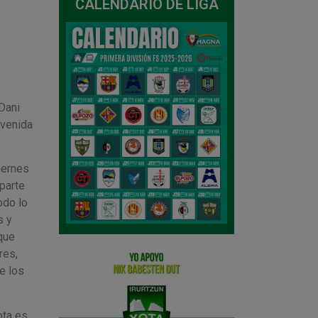
CALENDARIO DE LIGA
Dani
nvenida
iernes
 parte
odo lo
s y
que
res,
e los
ota es