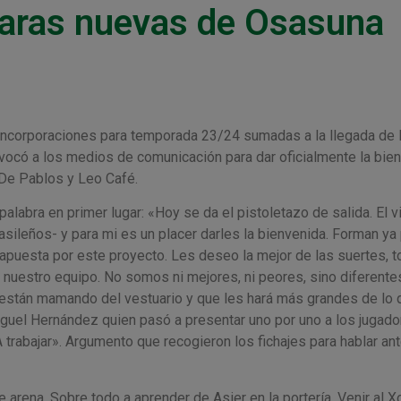
caras nuevas de Osasuna
ncorporaciones para temporada 23/24 sumadas a la llegada de 
nvocó a los medios de comunicación para dar oficialmente la bie
 De Pablos y Leo Café.
alabra en primer lugar: «Hoy se da el pistoletazo de salida. El v
rasileños- y para mi es un placer darles la bienvenida. Forman ya
 apuesta por este proyecto. Les deseo la mejor de las suertes, t
nuestro equipo. No somos ni mejores, ni peores, sino diferente
a están mamando del vestuario y que les hará más grandes de lo 
guel Hernández quien pasó a presentar uno por uno a los jugado
 trabajar». Argumento que recogieron los fichajes para hablar ant
e arena. Sobre todo a aprender de Asier en la portería. Venir al X