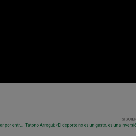
SIGUIE
Asier: «Si conseguimos no sufrir podremos pelear por entrar en Copa o Play Off»