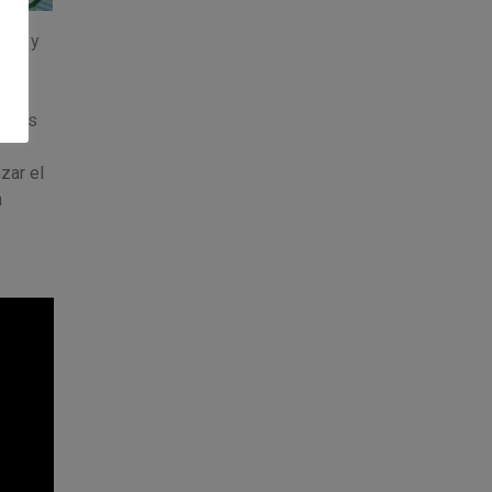
rada y
ir
las
s nos
zar el
n