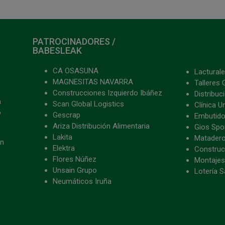
PATROCINADORES /
BABESLEAK
CA OSASUNA
Lacturale
MAGNESITAS NAVARRA
Talleres 
Construcciones Izquierdo Ibáñez
Distribu
a
Scan Global Logistics
Clínica U
o
Gescrap
Embutido
Ariza Distribución Alimentaria
Gios Spon
Lakita
Matader
ón
Elektra
Construc
Flores Núñez
Montajes
Unsain Grupo
Lotería S
Neumáticos Iruña