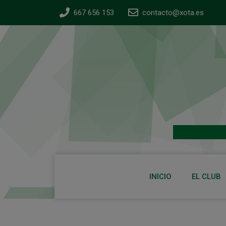
667 656 153
contacto@xota.es
INICIO
EL CLUB