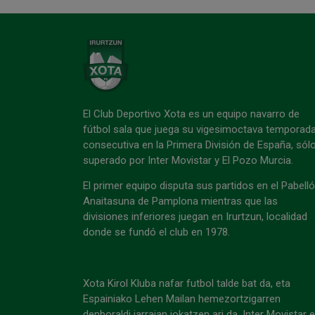
El Club Deportivo Xota es un equipo navarro de
fútbol sala que juega su vigesimoctava temporad
consecutiva en la Primera División de España, sól
superado por Inter Movistar y El Pozo Murcia.
El primer equipo disputa sus partidos en el Pabell
Anaitasuna de Pamplona mientras que las
divisiones inferiores juegan en Irurtzun, localidad
donde se fundó el club en 1978.
Xota Kirol Kluba nafar futbol talde bat da, eta
Espainiako Lehen Mailan hemezortzigarren
denboraldi jarraian jokatzen ari da, Inter Movistar 