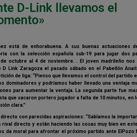
te D-Link llevamos el
momento»
nez está de enhorabuena. A sus buenas actuaciones d
ia con la selección española sub-19 para jugar dos pa
 de octubre al 4 de noviembre. . El joven madrileño nos 
e D Link Zaragoza el pasado sábado en el Pabellón Anait
ición de liga: “Pienso que llevamos el control del partido 
os dominadores y podríamos haber llevado una ventaja ma
ones para aumentar la ventaja. La segunda parte fue mas
ta que sacaron portero jugador a falta de 10 minutos, en 
ión clara.”
l directo con parecidas aspiraciones: “Sabíamos la importa
 rival directo y están haciendo las cosas muy bien en este
os da moral para afrontar el próximo partido ante ElPozo