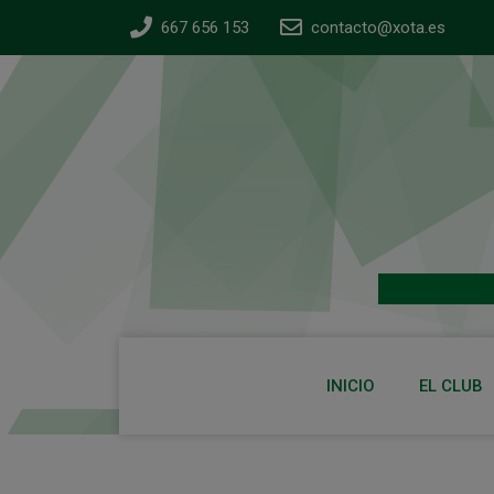
667 656 153
contacto@xota.es
INICIO
EL CLUB