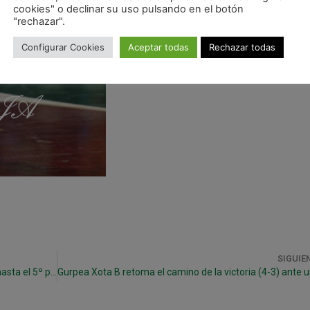
cookies" o declinar su uso pulsando en el botón
"rechazar".
Configurar Cookies
Aceptar todas
Rechazar todas
SIGUIE
Victoria (4-1) ante D-Link Zaragoza y escalada hasta el 5º puesto