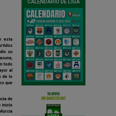
CALENDARIO DE LIGA
e esta
rtidos
dio su
asuna,
en todo
yor al
 de lo
los que
ncia de
 inicio
 Murcia