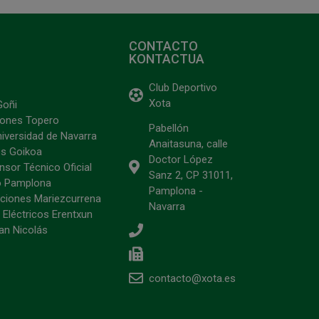
CONTACTO
KONTACTUA
Club Deportivo
Xota
Goñi
ciones Topero
Pabellón
niversidad de Navarra
Anaitasuna, calle
s Goikoa
Doctor López
sor Técnico Oficial
Sanz 2, CP 31011,
o Pamplona
Pamplona -
ciones Mariezcurrena
Navarra
 Eléctricos Erentxun
an Nicolás
contacto@xota.es