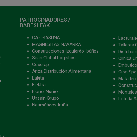
PATROCINADORES /
BABESLEAK
CA OSASUNA
Lacturale
MAGNESITAS NAVARRA
Talleres 
Construcciones Izquierdo Ibáñez
Distribu
a
Scan Global Logistics
Clínica U
o
Gescrap
Embutido
Ariza Distribución Alimentaria
Gios Spon
Lakita
Matader
ón
Elektra
Construc
Flores Núñez
Montajes
Unsain Grupo
Lotería S
Neumáticos Iruña
eta