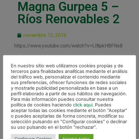
Magna Gurpea 5 –
Ríos Renovables 2
noviembre 13, 2016
https://www.youtube.com/watch?v=LI8pkHBFNx8
En nuestro sitio web utilizamos cookies propias y de
terceros para finalidades analíticas mediante el análisis
del tráfico web, personalizar el contenido mediante
sus preferencias, ofrecer funciones de redes sociales
ANTERIOR
SIGUIENTE
y mostrarle publicidad personalizada en base a un
Invictus Magna Gurpea que derrota a Ríos Ren. Zaragoza (5-2)
Primera prueba para Magna Gurpea ante ElPozo Murcia
perfil elaborado a partir de sus hábitos de navegación.
Para más información puedes consultar nuestra
política de cookies haciendo
click aqui
. Puedes
CALENDARIO DE LIGA
aceptar todas las cookies mediante el botón “Aceptar”
o puedes aceptarlas de forma concreta, modificar su
selección pulsando en "Configurar cookies" o declinar
su uso pulsando en el botón "rechazar".
Configurar Cookies
Aceptar todas