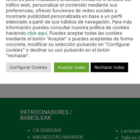
tráfico web, personalizar el contenido mediante sus
preferencias, ofrecer funciones de redes sociales y
mostrarle publicidad personalizada en base a un perfil
elaborado a partir de sus hábitos de navegación. Para más
información puedes consultar nuestra política de cookies
haciendo
click aqui
. Puedes aceptar todas las cookies
mediante el botón “Aceptar” o puedes aceptarlas de forma
concreta, modificar su selección pulsando en "Configurar
cookies" o declinar su uso pulsando en el botón
"rechazar".
Configurar Cookies
Aceptar todas
Rechazar todas
SIGUIE
Fabio se lleva tres puntos de Pamplona para ElPozo Murcia (1-2)
Peligroso desplazamiento a Valencia antes de la C
PATROCINADORES /
BABESLEAK
CA OSASUNA
Lacturale
MAGNESITAS NAVARRA
Talleres 