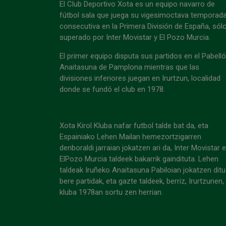
El Club Deportivo Xota es un equipo navarro de
fútbol sala que juega su vigesimoctava temporad
consecutiva en la Primera División de España, sól
superado por Inter Movistar y El Pozo Murcia.
El primer equipo disputa sus partidos en el Pabell
Anaitasuna de Pamplona mientras que las
divisiones inferiores juegan en Irurtzun, localidad
donde se fundó el club en 1978.
Xota Kirol Kluba nafar futbol talde bat da, eta
Espainiako Lehen Mailan hemezortzigarren
denboraldi jarraian jokatzen ari da, Inter Movistar 
ElPozo Murcia taldeek bakarrik gaindituta. Lehen
taldeak Iruñeko Anaitasuna Pabiloian jokatzen ditu
bere partidak, eta gazte taldeek, berriz, Irurtzunen,
kluba 1978an sortu zen herrian.