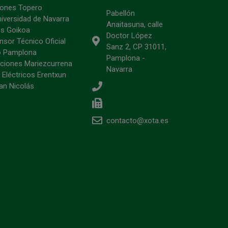
ciones Topero
Pabellón
niversidad de Navarra
Anaitasuna, calle
s Goikoa
Doctor López
sor Técnico Oficial
Sanz 2, CP 31011,
o Pamplona
Pamplona -
ciones Mariezcurrena
Navarra
 Eléctricos Erentxun
an Nicolás
contacto@xota.es