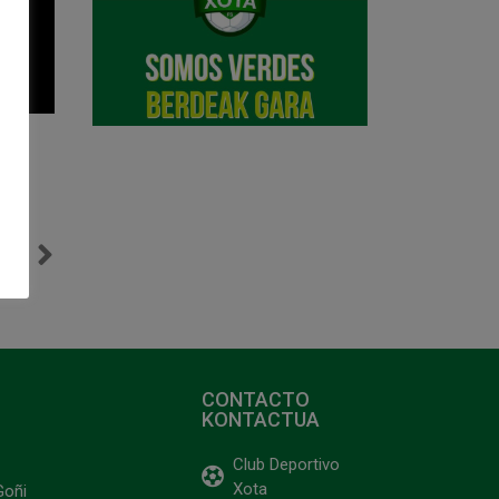
NTE
opa
CONTACTO
KONTACTUA
Club Deportivo
Xota
Goñi