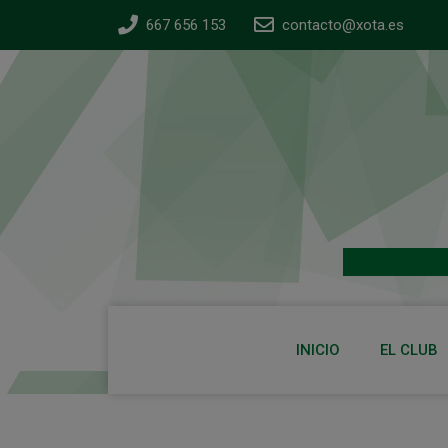
667 656 153
contacto@xota.es
INICIO
EL CLUB