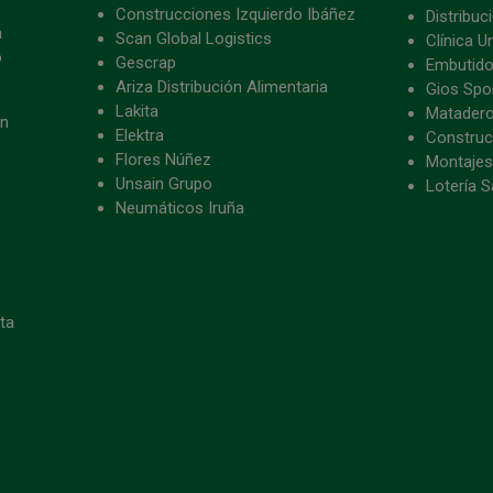
Construcciones Izquierdo Ibáñez
Distribu
a
Scan Global Logistics
Clínica U
o
Gescrap
Embutido
Ariza Distribución Alimentaria
Gios Spon
Lakita
Matader
ón
Elektra
Construc
Flores Núñez
Montajes
Unsain Grupo
Lotería S
Neumáticos Iruña
eta