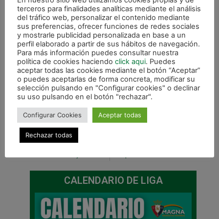
En nuestro sitio web utilizamos cookies propias y de
terceros para finalidades analíticas mediante el análisis
del tráfico web, personalizar el contenido mediante
sus preferencias, ofrecer funciones de redes sociales
y mostrarle publicidad personalizada en base a un
perfil elaborado a partir de sus hábitos de navegación.
Para más información puedes consultar nuestra
política de cookies haciendo
click aqui
. Puedes
aceptar todas las cookies mediante el botón “Aceptar”
o puedes aceptarlas de forma concreta, modificar su
selección pulsando en "Configurar cookies" o declinar
su uso pulsando en el botón "rechazar".
Configurar Cookies
Aceptar todas
Rechazar todas
ANTERIOR
SIGUIENTE
Dani Saldise y Pablo Ibarra, convocados con la selección sub 21
Vital partido entre Magna Navarra y Marfil Santa Coloma este viernes en Pamplona
CALENDARIO DE LIGA