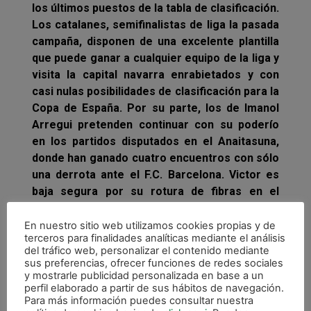
los últimos puestos de la tabla de clasificación.
Los catalanes, semifinalistas de liga la pasada
campaña, disponen de una excelente plantilla
que puede ganar a cualquier equipo de la liga y
visita la capital navarra enrabietados y con
casi nulas posibilidades de clasificación para la
Copa de España. Por su parte, los de Imanol
Arregui pretenden continuar con su poderío
en los partidos disputados en el Anaitasuna,
donde han ganado cuatro encuentros con sólo
una derrota ante el F.C. Barcelona. Victor es
baja segura por su rotura de fibras en el
adductor mayor de la pierna izquierda.
En nuestro sitio web utilizamos cookies propias y de
terceros para finalidades analíticas mediante el análisis
del tráfico web, personalizar el contenido mediante
sus preferencias, ofrecer funciones de redes sociales
y mostrarle publicidad personalizada en base a un
perfil elaborado a partir de sus hábitos de navegación.
Para más información puedes consultar nuestra