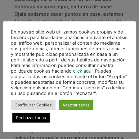
estemos un poco lejos, en tierra de nadie.
Ojalá podamos sacar puntos en casa, estamos
fallando contra equipos de nuestro nivel y ahí
se nos están escapando puntos. Estoy muy
En nuestro sitio web utilizamos cookies propias y de
contento porque es un equipo bastante nuevo,
terceros para finalidades analíticas mediante el análisis
del tráfico web, personalizar el contenido mediante
con gente muy joven que están asumiendo el
sus preferencias, ofrecer funciones de redes sociales
rol de jugadores importantes en este nuevo
y mostrarle publicidad personalizada en base a un
Osasuna Magna”.
perfil elaborado a partir de sus hábitos de navegación.
Para más información puedes consultar nuestra
política de cookies haciendo
click aqui
. Puedes
aceptar todas las cookies mediante el botón “Aceptar”
Sobre las opciones para clasificarse para el
o puedes aceptarlas de forma concreta, modificar su
Play Off, explicó que: “Estamos a cuatro
selección pulsando en "Configurar cookies" o declinar
puntos, pero también es verdad que hay
su uso pulsando en el botón "rechazar".
muchos enfrentamientos directos por la parte
Configurar Cookies
Aceptar todas
de abajo y también te pueden pillar. Es una
temporada complicada, en la que nos está
Rechazar todas
costando un poco arrimarnos arriba y
descolgarnos de los de abajo. Es importante
salvar la categoría, pero nunca renunciamos a