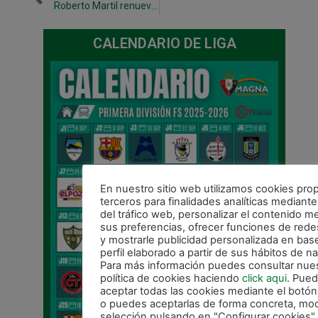
Roberto Martil renueva tres temporadas más.
CALENDARIO DE LIGA
En nuestro sitio web utilizamos cookies prop
terceros para finalidades analíticas mediante 
del tráfico web, personalizar el contenido m
sus preferencias, ofrecer funciones de rede
y mostrarle publicidad personalizada en bas
perfil elaborado a partir de sus hábitos de n
Para más información puedes consultar nue
política de cookies haciendo
click aqui
. Pue
aceptar todas las cookies mediante el botón
o puedes aceptarlas de forma concreta, modi
selección pulsando en "Configurar cookies" 