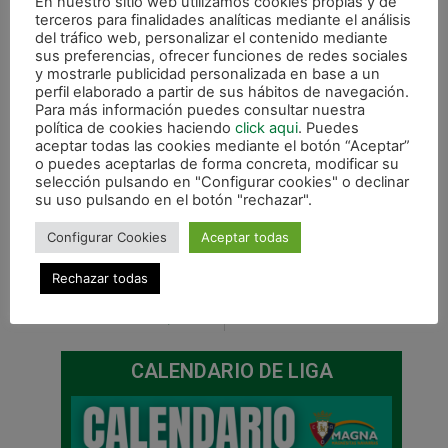
En nuestro sitio web utilizamos cookies propias y de
12:00 | Siete años 0-4 Ardoi FS
terceros para finalidades analíticas mediante el análisis
12:00 | Ardoi FS 4-1 Seis años
del tráfico web, personalizar el contenido mediante
16:00 | Tercera División 3-8 Universidad de
sus preferencias, ofrecer funciones de redes sociales
y mostrarle publicidad personalizada en base a un
Navarra
perfil elaborado a partir de sus hábitos de navegación.
DOMINGO
Para más información puedes consultar nuestra
política de cookies haciendo
click aqui
. Puedes
10:45 | Cadete masculino 11-1 Universidad
aceptar todas las cookies mediante el botón “Aceptar”
o puedes aceptarlas de forma concreta, modificar su
de Navarra
selección pulsando en "Configurar cookies" o declinar
12:30 | Juvenil 8-2 Ribera Navarra FS
su uso pulsando en el botón "rechazar".
Configurar Cookies
Aceptar todas
Rechazar todas
ANTERIOR
SIGUIENTE
Toni Escribano, Asier Llamas y Dorde Rosic disponibles para recibir al UMA Antequera
Así es el BeSoccer UMA Antequera
CALENDARIO DE LIGA