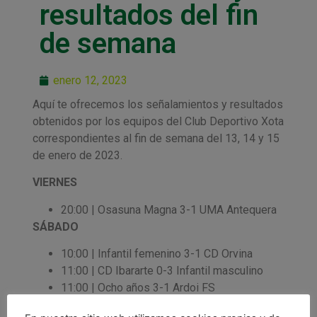
resultados del fin
de semana
enero 12, 2023
Aquí te ofrecemos los señalamientos y resultados
obtenidos por los equipos del Club Deportivo Xota
correspondientes al fin de semana del 13, 14 y 15
de enero de 2023.
VIERNES
20:00 | Osasuna Magna 3-1 UMA Antequera
SÁBADO
10:00 | Infantil femenino 3-1 CD Orvina
11:00 | CD Ibararte 0-3 Infantil masculino
11:00 | Ocho años 3-1 Ardoi FS
12:00 | Ibararte 11-0 Alevín mixto