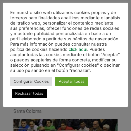
La segunda mitad dio comienzo con el gol de
En nuestro sitio web utilizamos cookies propias y de
Jesulito, que recortó a su marcador y consiguió el
terceros para finalidades analíticas mediante el análisis
0-3 con la pierna derecha, aunque el gol no evitó
del tráfico web, personalizar el contenido mediante
sus preferencias, ofrecer funciones de redes sociales
que el Montesinos volviera a proponer un partido
y mostrarle publicidad personalizada en base a un
de ida y vuelta. Las ocasiones hicieron que Gea
perfil elaborado a partir de sus hábitos de navegación.
sacara a su portero-jugador a falta de nueve
Para más información puedes consultar nuestra
política de cookies haciendo
click aqui
. Puedes
minutos y encontraron el premio rápido con un gol
aceptar todas las cookies mediante el botón “Aceptar”
de Pizarro.
o puedes aceptarlas de forma concreta, modificar su
selección pulsando en "Configurar cookies" o declinar
Asier mantuvo a su equipo con ventaja a pesar de
su uso pulsando en el botón "rechazar".
las acometidas locales y permitió así que Rafa
Configurar Cookies
Aceptar todas
Usín aumentara la ventaja al marcar desde su
propio campo. Pichí hizo el 2-4 definitivo en el 38’.
Rechazar todas
Ya no se movería el marcador y los navarros
empatan en la cuarta posición de la tabla con Marfil
Santa Coloma.