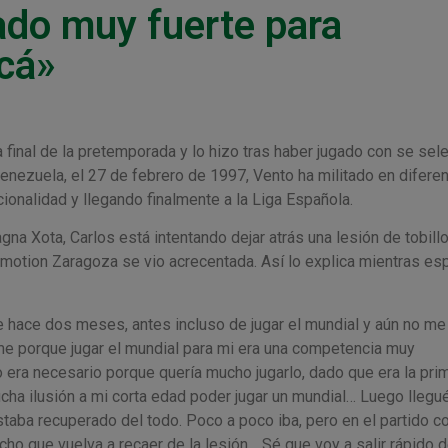
ado muy fuerte para
acá»
 final de la pretemporada y lo hizo tras haber jugado con se sel
Venezuela, el 27 de febrero de 1997, Vento ha militado en difere
ionalidad y llegando finalmente a la Liga Española.
a Xota, Carlos está intentando dejar atrás una lesión de tobillo
motion Zaragoza se vio acrecentada. Así lo explica mientras es
de hace dos meses, antes incluso de jugar el mundial y aún no me
rme porque jugar el mundial para mi era una competencia muy
 era necesario porque quería mucho jugarlo, dado que era la pri
ha ilusión a mi corta edad poder jugar un mundial… Luego llegu
aba recuperado del todo. Poco a poco iba, pero en el partido co
ho que vuelva a recaer de la lesión… Sé que voy a salir rápido 