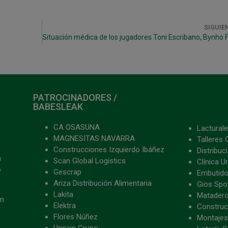
SIGUIE
PATROCINADORES /
BABESLEAK
CA OSASUNA
Lacturale
MAGNESITAS NAVARRA
Talleres 
Construcciones Izquierdo Ibáñez
Distribu
a
Scan Global Logistics
Clínica U
o
Gescrap
Embutido
Ariza Distribución Alimentaria
Gios Spon
Lakita
Matader
ón
Elektra
Construc
Flores Núñez
Montajes