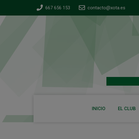
667 656 153
contacto@xota.es
INICIO
EL CLUB