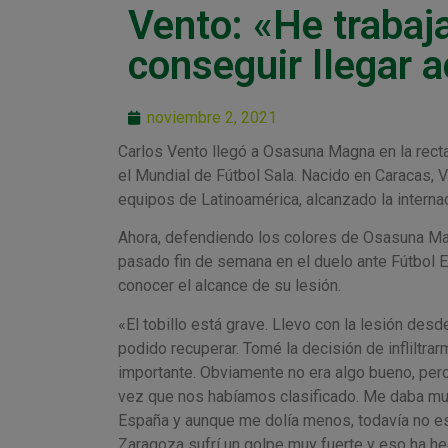
Vento: «He trabaj
conseguir llegar 
noviembre 2, 2021
Carlos Vento llegó a Osasuna Magna en la recta
el Mundial de Fútbol Sala. Nacido en Caracas, 
equipos de Latinoamérica, alcanzado la internac
Ahora, defendiendo los colores de Osasuna Magn
pasado fin de semana en el duelo ante Fútbol E
conocer el alcance de su lesión.
«El tobillo está grave. Llevo con la lesión des
podido recuperar. Tomé la decisión de infliltra
importante. Obviamente no era algo bueno, pero
vez que nos habíamos clasificado. Me daba muc
España y aunque me dolía menos, todavía no est
Zaragoza sufrí un golpe muy fuerte y eso ha hec