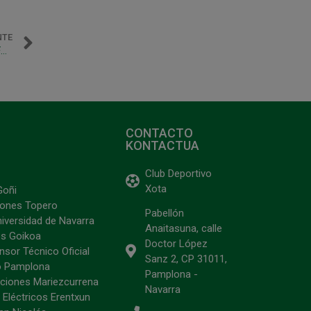
NTE
Situación médica de los jugadores Toni Escribano, Bynho Ferraz y Carlos Vento
CONTACTO
KONTACTUA
Club Deportivo
Xota
Goñi
ciones Topero
Pabellón
niversidad de Navarra
Anaitasuna, calle
s Goikoa
Doctor López
sor Técnico Oficial
Sanz 2, CP 31011,
o Pamplona
Pamplona -
ciones Mariezcurrena
Navarra
 Eléctricos Erentxun