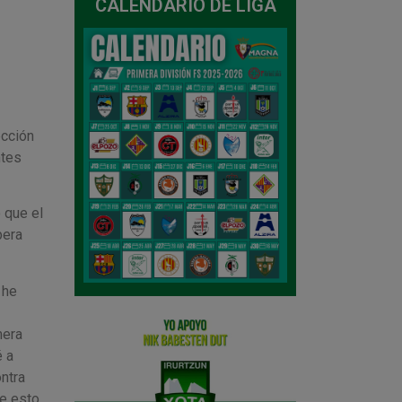
CALENDARIO DE LIGA
ección
ntes
 que el
pera
 he
mera
é a
ntra
de esto