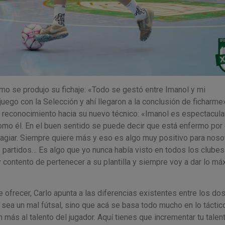
ómo se produjo su fichaje: «Todo se gestó entre Imanol y mi
juego con la Selección y ahí llegaron a la conclusión de ficharme»
reconocimiento hacia su nuevo técnico: «Imanol es espectacular.
omo él. En el buen sentido se puede decir que está enfermo por 
ntagiar. Siempre quiere más y eso es algo muy positivo para nos
s partidos… Es algo que yo nunca había visto en todos los clubes
contento de pertenecer a su plantilla y siempre voy a dar lo má
 ofrecer, Carlo apunta a las diferencias existentes entre los do
í sea un mal fútsal, sino que acá se basa todo mucho en lo táctico
 más al talento del jugador. Aquí tienes que incrementar tu talen