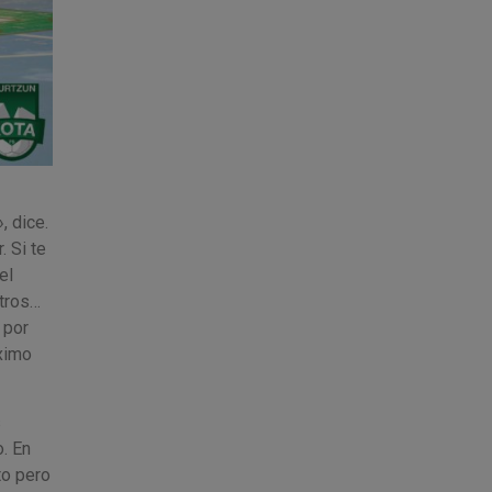
, dice.
 Si te
el
otros…
 por
ximo
s
. En
to pero