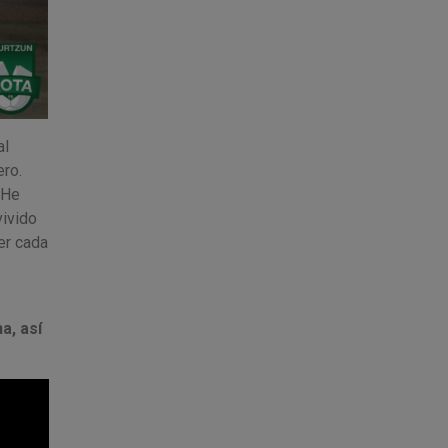
al
ero.
 He
vivido
er cada
a, así