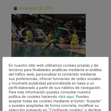
noviembre 28, 2015
En nuestro sitio web utilizamos cookies propias y de
terceros para finalidades analíticas mediante el análisis
del tráfico web, personalizar el contenido mediante
sus preferencias, ofrecer funciones de redes sociales
y mostrarle publicidad personalizada en base a un
perfil elaborado a partir de sus hábitos de navegación.
Para más información puedes consultar nuestra
ANTERIOR
política de cookies haciendo
click aqui
. Puedes
Victoria (2-0) Ante Jaén FS y clasificados para la Copa de España
aceptar todas las cookies mediante el botón “Aceptar”
o puedes aceptarlas de forma concreta, modificar su
selección pulsando en "Configurar cookies" o declinar