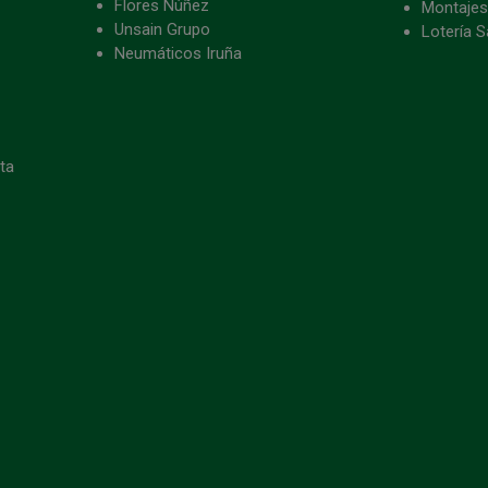
Flores Núñez
Montajes
Unsain Grupo
Lotería S
Neumáticos Iruña
eta