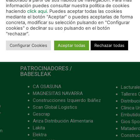
elaborado a partir de sus hábitos de navegación. Para más
información puedes consultar nuestra política de cookies
haciendo
click aqui
. Puedes aceptar todas las cookies
mediante el botón “Aceptar” o puedes aceptarlas de forma
concreta, modificar su selección pulsando en "Configurar
cookies" o declinar su uso pulsando en el botón
"rechazar".
Configurar Cookies
Aceptar todas
Rechazar todas
PATROCINADORES /
BABESLEAK
CA OSASUNA
Lacturale
MAGNESITAS NAVARRA
Talleres 
Construcciones Izquierdo Ibáñez
Distribu
a
Scan Global Logistics
Clínica U
o
Gescrap
Embutido
Ariza Distribución Alimentaria
Gios Spon
Lakita
Matader
ón
Elektra
Construc