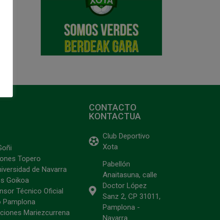
CONTACTO
KONTACTUA
Club Deportivo
Xota
Goñi
ciones Topero
Pabellón
niversidad de Navarra
Anaitasuna, calle
s Goikoa
Doctor López
sor Técnico Oficial
Sanz 2, CP 31011,
o Pamplona
Pamplona -
ciones Mariezcurrena
Navarra