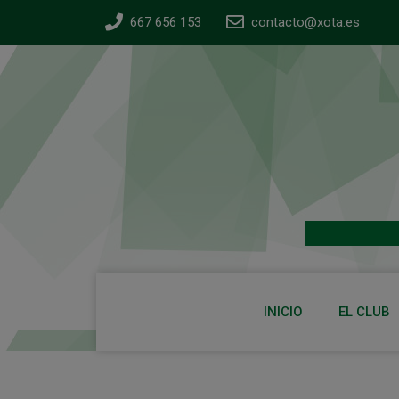
667 656 153
contacto@xota.es
INICIO
EL CLUB