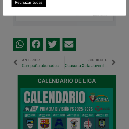
Rechazar todas
ANTERIOR
SIGUIENTE
Campaña abonados Osasuna Magna 2019/2020
Osasuna Xota Juvenil compite en la Fase Final de la Copa de España en Las Rozas
CALENDARIO DE LIGA