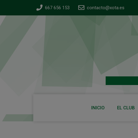
667 656 153
contacto@xota.es
INICIO
EL CLUB