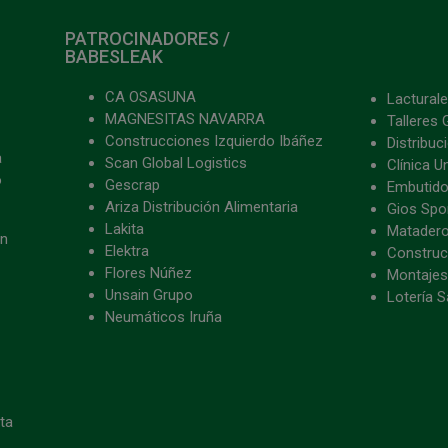
PATROCINADORES /
BABESLEAK
CA OSASUNA
Lacturale
MAGNESITAS NAVARRA
Talleres 
Construcciones Izquierdo Ibáñez
Distribu
a
Scan Global Logistics
Clínica U
o
Gescrap
Embutido
Ariza Distribución Alimentaria
Gios Spon
Lakita
Matader
ón
Elektra
Construc
Flores Núñez
Montajes
Unsain Grupo
Lotería S
Neumáticos Iruña
eta