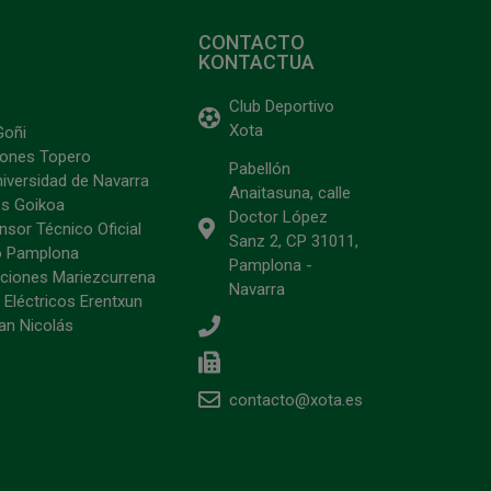
CONTACTO
KONTACTUA
Club Deportivo
Xota
Goñi
ciones Topero
Pabellón
niversidad de Navarra
Anaitasuna, calle
s Goikoa
Doctor López
sor Técnico Oficial
Sanz 2, CP 31011,
o Pamplona
Pamplona -
ciones Mariezcurrena
Navarra
 Eléctricos Erentxun
an Nicolás
contacto@xota.es