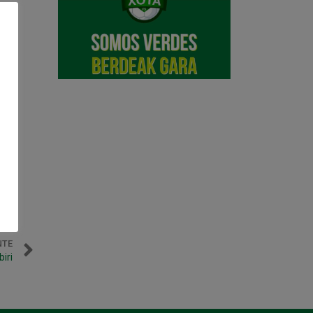
NTE
iri