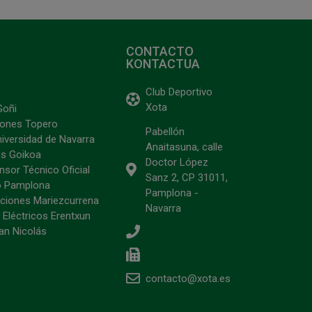
CONTACTO
KONTACTUA
Club Deportivo
Xota
Goñi
ciones Topero
Pabellón
niversidad de Navarra
Anaitasuna, calle
s Goikoa
Doctor López
sor Técnico Oficial
Sanz 2, CP 31011,
o Pamplona
Pamplona -
ciones Mariezcurrena
Navarra
 Eléctricos Erentxun
an Nicolás
contacto@xota.es