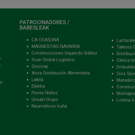
PATROCINADORES /
BABESLEAK
CA OSASUNA
Lacturale
MAGNESITAS NAVARRA
Talleres 
Construcciones Izquierdo Ibáñez
Distribu
a
Scan Global Logistics
Clínica U
o
Gescrap
Embutido
Ariza Distribución Alimentaria
Gios Spon
Lakita
Matader
ón
Elektra
Construc
Flores Núñez
Montajes
Unsain Grupo
Lotería S
Neumáticos Iruña