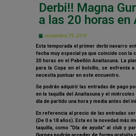
Derbi!! Magna Gur
a las 20 horas en
noviembre 29, 2015
Esta temporada el primer derbi navarro en
fecha muy especial ya que coincide con la c
20 horas en el Pabellón Anaitasuna. La plan
para la Copa en el bolsillo, se enfrenta a
necesita puntuar en este encuentro.
Se podrán adquirir las entradas de pago por
en la taquilla del Anaitasuna y el miércol
día de partido una hora y media antes del in
En referencia al precio de las entradas se
(De 0 a 18 años). Esta es la novedad más i
taquilla, como “Día de ayuda” al club y pa
Gurpea podrán acceder de forma gratuita c