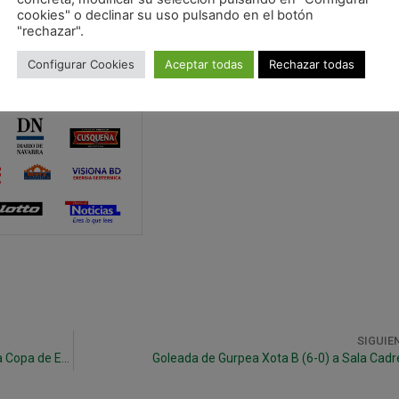
cookies" o declinar su uso pulsando en el botón
"rechazar".
Configurar Cookies
Aceptar todas
Rechazar todas
SIGUIE
Victoria (2-0) Ante Jaén FS y clasificados para la Copa de España
Goleada de Gurpea Xota B (6-0) a Sala Cadr