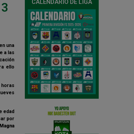
CALENDARIO DE LIGA
 3
 en una
e a las
icación
ra ello
0 horas
 jueves
de edad
sar por
 Magna