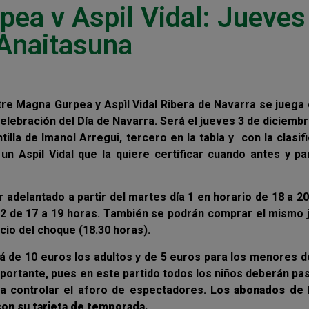
pea v Aspil Vidal: Jueves
 Anaitasuna
tre Magna Gurpea y Aspìl Vidal Ribera de Navarra se juega
elebración del Día de Navarra. Será el jueves 3 de diciembr
tilla de Imanol Arregui, tercero en la tabla y con la clasif
 un Aspil Vidal que la quiere certificar cuando antes y pa
 adelantado a partir del martes día 1 en horario de 18 a 2
es 2 de 17 a 19 horas. También se podrán comprar el mismo
icio del choque (18.30 horas).
rá de 10 euros los adultos y de 5 euros para los menores 
mportante, pues en este partido todos los niños deberán pa
ra controlar el aforo de espectadores. L
os abonados de
on su tarjeta de temporada.