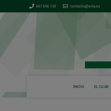
667 656 153
contacto@xota.es
INICIO
EL CLUB