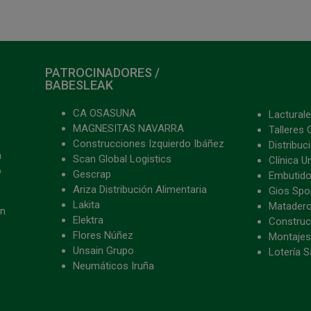
PATROCINADORES /
BABESLEAK
CA OSASUNA
Lacturale
MAGNESITAS NAVARRA
Talleres 
Construcciones Izquierdo Ibáñez
Distribu
a
Scan Global Logistics
Clínica U
o
Gescrap
Embutido
Ariza Distribución Alimentaria
Gios Spon
Lakita
Matader
ón
Elektra
Construc
Flores Núñez
Montajes
Unsain Grupo
Lotería S
Neumáticos Iruña