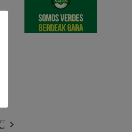
NTE
scal