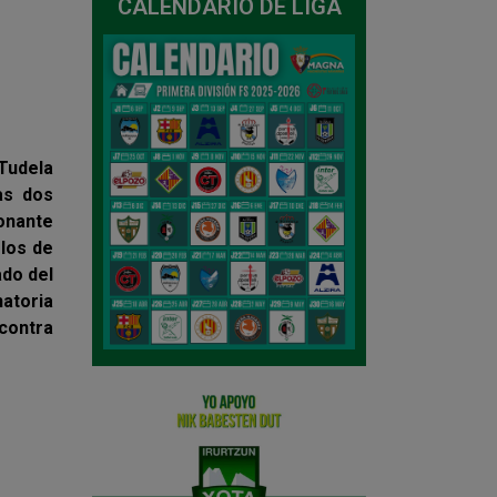
CALENDARIO DE LIGA
 Tudela
as dos
onante
 los de
ado del
atoria
 contra