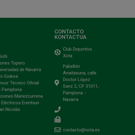
CONTACTO
KONTACTUA
Club Deportivo
Xota
Goñi
ciones Topero
Pabellón
niversidad de Navarra
Anaitasuna, calle
s Goikoa
Doctor López
sor Técnico Oficial
Sanz 2, CP 31011,
o Pamplona
Pamplona -
ciones Mariezcurrena
Navarra
 Eléctricos Erentxun
an Nicolás
contacto@xota.es