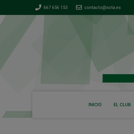
667 656 153
contacto@xota.es
INICIO
EL CLUB