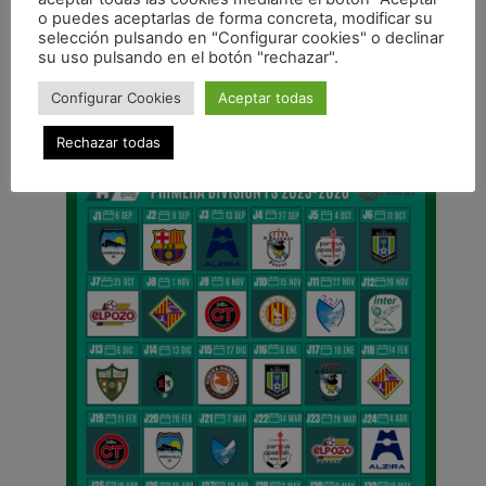
ANTERIOR
o puedes aceptarlas de forma concreta, modificar su
El Xota paga los errores atrás y cae en un emocionante partido en Mazanares (5-4)
selección pulsando en "Configurar cookies" o declinar
su uso pulsando en el botón "rechazar".
CALENDARIO DE LIGA
Configurar Cookies
Aceptar todas
Rechazar todas