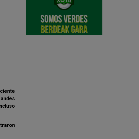
sciente
grandes
incluso
straron