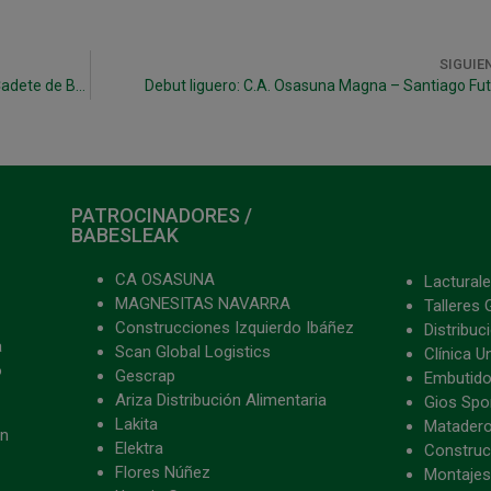
SIGUIE
Manfisa Xota, campeón del III Torneo Nacional Cadete de Bujaraloz
Debut liguero: C.A. Osasuna Magna – Santiago Fut
PATROCINADORES /
BABESLEAK
CA OSASUNA
Lacturale
MAGNESITAS NAVARRA
Talleres 
Construcciones Izquierdo Ibáñez
Distribu
a
Scan Global Logistics
Clínica U
o
Gescrap
Embutido
Ariza Distribución Alimentaria
Gios Spon
Lakita
Matader
ón
Elektra
Construc
Flores Núñez
Montajes