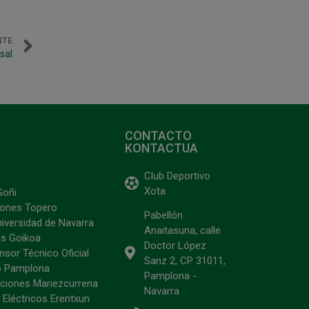
NTE
sal
CONTACTO
KONTACTUA
Club Deportivo
Xota
Goñi
ciones Topero
Pabellón
niversidad de Navarra
Anaitasuna, calle
s Goikoa
Doctor López
sor Técnico Oficial
Sanz 2, CP 31011,
o Pamplona
Pamplona -
ciones Mariezcurrena
Navarra
 Eléctricos Erentxun