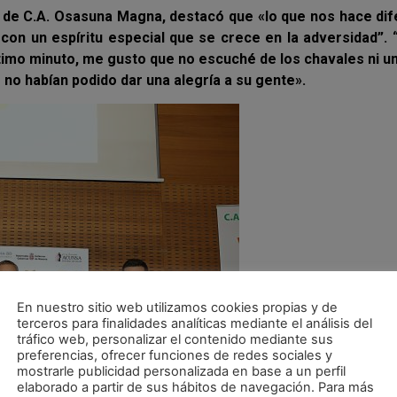
e de C.A. Osasuna Magna, destacó que «lo que nos hace di
n un espíritu especial que se crece en la adversidad”. 
timo minuto, me gusto que no escuché de los chavales ni u
no habían podido dar una alegría a su gente».
En nuestro sitio web utilizamos cookies propias y de
terceros para finalidades analíticas mediante el análisis del
tráfico web, personalizar el contenido mediante sus
preferencias, ofrecer funciones de redes sociales y
mostrarle publicidad personalizada en base a un perfil
elaborado a partir de sus hábitos de navegación. Para más