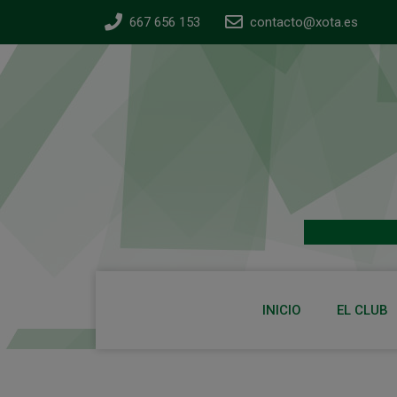
667 656 153
contacto@xota.es
INICIO
EL CLUB