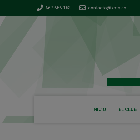
667 656 153
contacto@xota.es
INICIO
EL CLUB