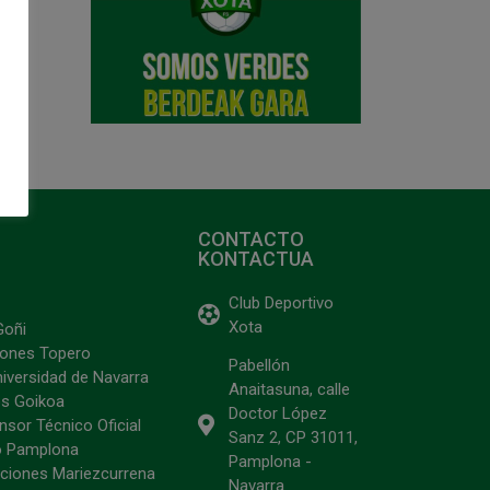
CONTACTO
KONTACTUA
Club Deportivo
Xota
Goñi
ciones Topero
Pabellón
niversidad de Navarra
Anaitasuna, calle
s Goikoa
Doctor López
sor Técnico Oficial
Sanz 2, CP 31011,
o Pamplona
Pamplona -
ciones Mariezcurrena
Navarra