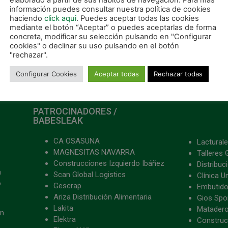
elaborado a partir de sus hábitos de navegación. Para más
información puedes consultar nuestra política de cookies
haciendo
click aqui
. Puedes aceptar todas las cookies
mediante el botón “Aceptar” o puedes aceptarlas de forma
concreta, modificar su selección pulsando en "Configurar
cookies" o declinar su uso pulsando en el botón
"rechazar".
Configurar Cookies
Aceptar todas
Rechazar todas
PATROCINADORES /
BABESLEAK
CA OSASUNA
Lacturale
MAGNESITAS NAVARRA
Talleres 
Construcciones Izquierdo Ibáñez
Distribu
a
Scan Global Logistics
Clínica U
o
Gescrap
Embutido
Ariza Distribución Alimentaria
Gios Spon
Lakita
Matader
ón
Elektra
Construc