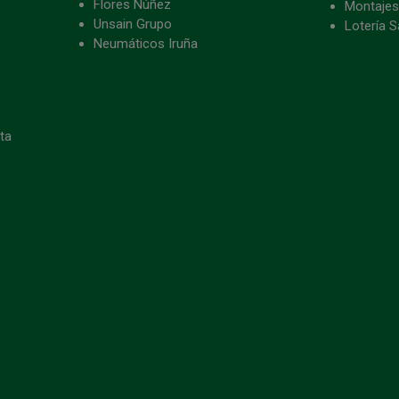
Flores Núñez
Montajes
Unsain Grupo
Lotería S
Neumáticos Iruña
eta