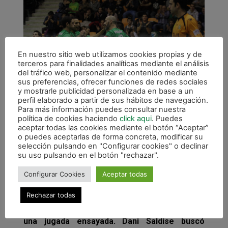
En nuestro sitio web utilizamos cookies propias y de
terceros para finalidades analíticas mediante el análisis
del tráfico web, personalizar el contenido mediante
sus preferencias, ofrecer funciones de redes sociales
y mostrarle publicidad personalizada en base a un
perfil elaborado a partir de sus hábitos de navegación.
Para más información puedes consultar nuestra
política de cookies haciendo
click aqui
. Puedes
aceptar todas las cookies mediante el botón “Aceptar”
o puedes aceptarlas de forma concreta, modificar su
Los jugadores de Magna Navarra celebran un gol
selección pulsando en "Configurar cookies" o declinar
en este encuentro.
su uso pulsando en el botón "rechazar".
Cinco minutos de partido y el electrónico lucía
Configurar Cookies
Aceptar todas
un 3-1, resultado que se mantuvo hasta el
Rechazar todas
ecuador de la primera mitad donde Marc Tolrá
volvió a distanciar a los navarros definiendo
una jugada ensayada. Dani Saldise buscó